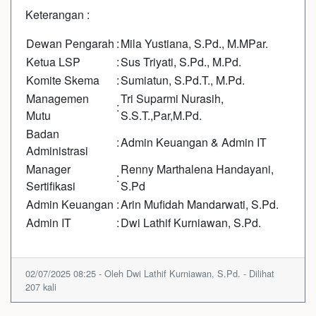
Keterangan :
Dewan Pengarah
:
Mila Yustiana, S.Pd., M.MPar.
Ketua LSP
:
Sus Triyati, S.Pd., M.Pd.
Komite Skema
:
Sumiatun, S.Pd.T., M.Pd.
Managemen
Tri Suparmi Nurasih,
:
Mutu
S.S.T.,Par,M.Pd.
Badan
:
Admin Keuangan & Admin IT
Administrasi
Manager
Renny Marthalena Handayani,
:
Sertifikasi
S.Pd
Admin Keuangan
:
Arin Mufidah Mandarwati, S.Pd.
Admin IT
:
Dwi Lathif Kurniawan, S.Pd.
02/07/2025 08:25 - Oleh Dwi Lathif Kurniawan, S.Pd. - Dilihat
207 kali